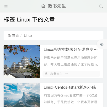
教书先生
标签 Linux 下的文章
首页
Linux
Linux系统挂载未分配硬盘空间和磁盘挂载
挂载未分配空间基本应用场景就是扩
容，昨天晚上也是遇到了这个问题 记
录一下。查看分区情况fdisk -l确认是
教书先生
2023 年 04 月 01 日
否没有分区的磁盘，如下图，没有分
区的磁盘是/d...
Linux-Centos-tshark抓包小结
前言因为有Qmsg酱这样的一个QQ通
知服务，于是我想做一个版本更新通