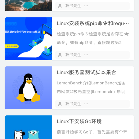
知的东西玩玩，宝塔版本更新通知的
教书先生
2021 年 01 月 15 日
我已经搞定了，宝塔是开源的没有加
密，分析一下面板代码接...
Linux安装系统pip命令和requests模块
检查系统pip命令检查系统是否存在pip
命令，如有pip命令，直接跳过第2
步，直接执行第3步安装requestspip -
教书先生
2020 年 12 月 12 日
-version如没有pip命令...
Linux服务器测试脚本集合
LemonBench介绍LemonBench是国
内网友@极光星空(iLemonrain) 原创
的一款Linux服务器综合测试工具，别
教书先生
2020 年 11 月 30 日
名又叫LBench、柠...
Linux下安装Go环境
前言开始学习Go了，首先需要有个环