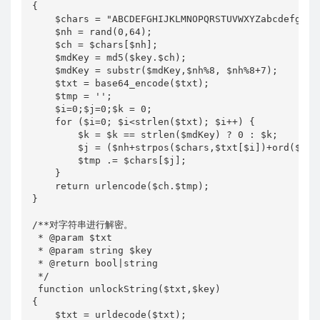
{

    $chars = "ABCDEFGHIJKLMNOPQRSTUVWXYZabcdefghij
    $nh = rand(0,64);

    $ch = $chars[$nh];

    $mdKey = md5($key.$ch);

    $mdKey = substr($mdKey,$nh%8, $nh%8+7);

    $txt = base64_encode($txt);

    $tmp = '';

    $i=0;$j=0;$k = 0;

    for ($i=0; $i<strlen($txt); $i++) {

        $k = $k == strlen($mdKey) ? 0 : $k;

        $j = ($nh+strpos($chars,$txt[$i])+ord($mdKe
        $tmp .= $chars[$j];

    }

    return urlencode($ch.$tmp);

}

/**对字符串进行解密。

 * @param $txt

 * @param string $key

 * @return bool|string

 */

 function unlockString($txt,$key)

{

    $txt = urldecode($txt);
