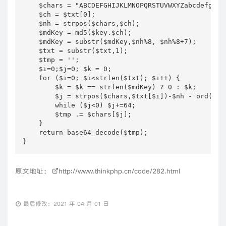
    $chars = "ABCDEFGHIJKLMNOPQRSTUVWXYZabcdefghij
    $ch = $txt[0];

    $nh = strpos($chars,$ch);

    $mdKey = md5($key.$ch);

    $mdKey = substr($mdKey,$nh%8, $nh%8+7);

    $txt = substr($txt,1);

    $tmp = '';

    $i=0;$j=0; $k = 0;

    for ($i=0; $i<strlen($txt); $i++) {

        $k = $k == strlen($mdKey) ? 0 : $k;

        $j = strpos($chars,$txt[$i])-$nh - ord($mdK
        while ($j<0) $j+=64;

        $tmp .= $chars[$j];

    }

    return base64_decode($tmp);

}
原文地址：
http://www.thinkphp.cn/code/282.html
最后修改：2021 年 04 月 01 日