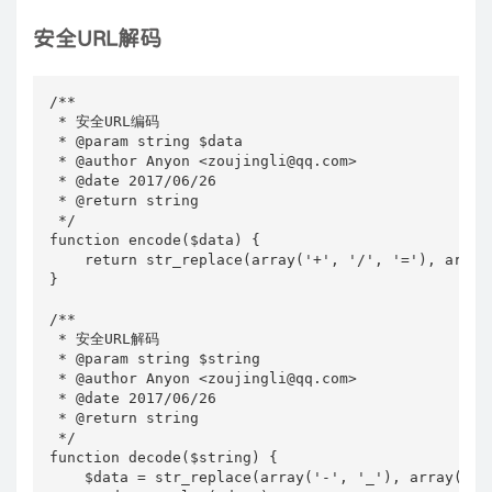
安全URL解码
/**

 * 安全URL编码

 * @param string $data

 * @author Anyon <zoujingli@qq.com>

 * @date 2017/06/26

 * @return string

 */

function encode($data) {

    return str_replace(array('+', '/', '='), array
}

/**

 * 安全URL解码

 * @param string $string

 * @author Anyon <zoujingli@qq.com>

 * @date 2017/06/26

 * @return string

 */

function decode($string) {

    $data = str_replace(array('-', '_'), array('+',