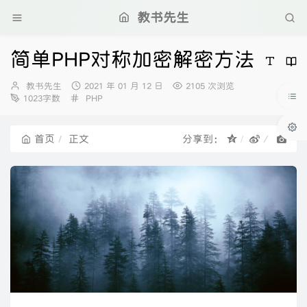
教书先生
简单PHP对称加密解密方法
博
发
教书先生
2021 年 01 月 12 日
2105 次浏览
主：
分
布
1023字数
PHP
类：
时
间：
首页
正文
分享到：