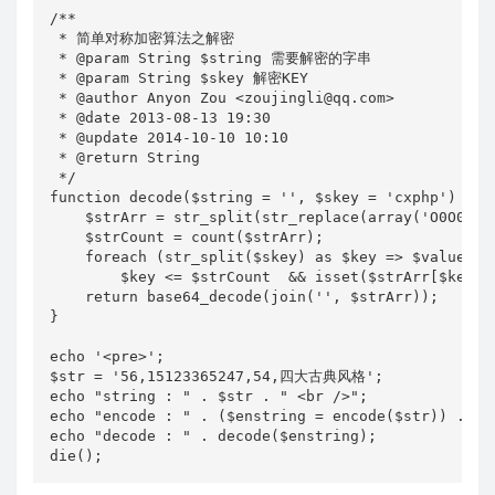
/**

 * 简单对称加密算法之解密

 * @param String $string 需要解密的字串

 * @param String $skey 解密KEY

 * @author Anyon Zou <zoujingli@qq.com>

 * @date 2013-08-13 19:30

 * @update 2014-10-10 10:10

 * @return String

 */

function decode($string = '', $skey = 'cxphp') {

    $strArr = str_split(str_replace(array('O0O0O',
    $strCount = count($strArr);

    foreach (str_split($skey) as $key => $value)

        $key <= $strCount  && isset($strArr[$key])
    return base64_decode(join('', $strArr));

}

echo '<pre>';

$str = '56,15123365247,54,四大古典风格';

echo "string : " . $str . " <br />";

echo "encode : " . ($enstring = encode($str)) . '<b
echo "decode : " . decode($enstring);

die();