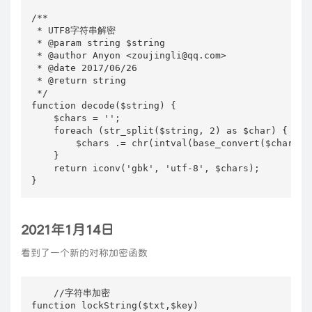
/**

 * UTF8字符串解密

 * @param string $string

 * @author Anyon <zoujingli@qq.com>

 * @date 2017/06/26

 * @return string

 */

function decode($string) {

    $chars = '';

    foreach (str_split($string, 2) as $char) {

        $chars .= chr(intval(base_convert($char, 36
    }

    return iconv('gbk', 'utf-8', $chars);

}
2021年1月14日
看到了一个新的对称加密函数
    //字符串加密

function lockString($txt,$key)
