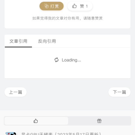
打赏
赞
1
如果觉得我的文章对你有用，请随意赞赏
文章引用
反向引用
Loading...
上一篇
下一篇
热
随
门
机
文
文
显卡GPU天梯表（2023年5月17日更新）