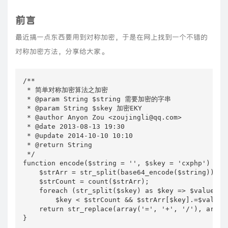
前言
最近搞一点东西要用到对称加密，于是在网上找到一个不错的
对称加密方法，分享给大家。
/**

 * 简单对称加密算法之加密

 * @param String $string 需要加密的字串

 * @param String $skey 加密EKY

 * @author Anyon Zou <zoujingli@qq.com>

 * @date 2013-08-13 19:30

 * @update 2014-10-10 10:10

 * @return String

 */

function encode($string = '', $skey = 'cxphp') {

    $strArr = str_split(base64_encode($string));

    $strCount = count($strArr);

    foreach (str_split($skey) as $key => $value)

        $key < $strCount && $strArr[$key].=$value;

    return str_replace(array('=', '+', '/'), array
}
