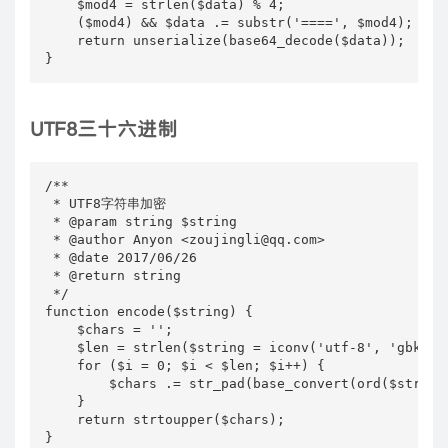
    $mod4 = strlen($data) % 4;

    ($mod4) && $data .= substr('====', $mod4);

    return unserialize(base64_decode($data));

}
UTF8三十六进制
/**

 * UTF8字符串加密

 * @param string $string

 * @author Anyon <zoujingli@qq.com>

 * @date 2017/06/26

 * @return string

 */

function encode($string) {

    $chars = '';

    $len = strlen($string = iconv('utf-8', 'gbk', $
    for ($i = 0; $i < $len; $i++) {

        $chars .= str_pad(base_convert(ord($string[
    }

    return strtoupper($chars);

}
