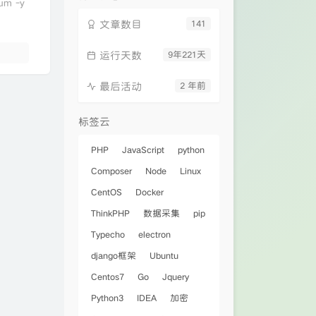
m -y
文章数目
141
运行天数
9年221天
最后活动
2 年前
标签云
PHP
JavaScript
python
Composer
Node
Linux
CentOS
Docker
ThinkPHP
数据采集
pip
Typecho
electron
django框架
Ubuntu
Centos7
Go
Jquery
Python3
IDEA
加密