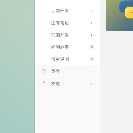
后端开发
逆向笔记
前端开发
闲聊趣事
0
博主评测
2
页面
文章归档
友链
我的邻居
教书先生免费API
时光机
Lovestu
留言板
关于