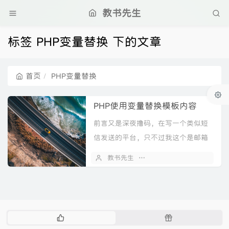
教书先生
标签 PHP变量替换 下的文章
首页
PHP变量替换
PHP使用变量替换模板内容
前言又是深夜撸码，在写一个类似短
信发送的平台，只不过我这个是邮箱
发送的，程序里面可以让用户设置发
教书先生
2021 年 03 月 20 日
送模板，需要用到变量替换模板这种
方法，记录一下。实现<...
热
随
门
机