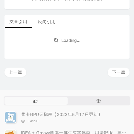
文章引用
反向引用
Loading...
上一篇
下一篇
热
随
门
机
文
文
显卡GPU天梯表（2023年5月17日更新）
章
章
浏
14590
览
次
IDEA + Groovy脚本一键生成实体类，用法舒服，高效！