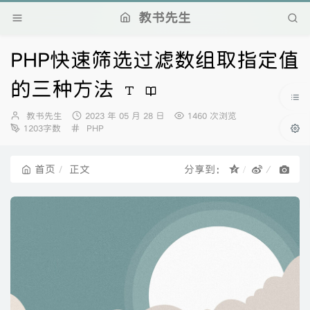
教书先生
PHP快速筛选过滤数组取指定值
的三种方法
博
发
教书先生
2023 年 05 月 28 日
1460 次浏览
主：
分
布
1203字数
PHP
类：
时
间：
首页
正文
分享到：