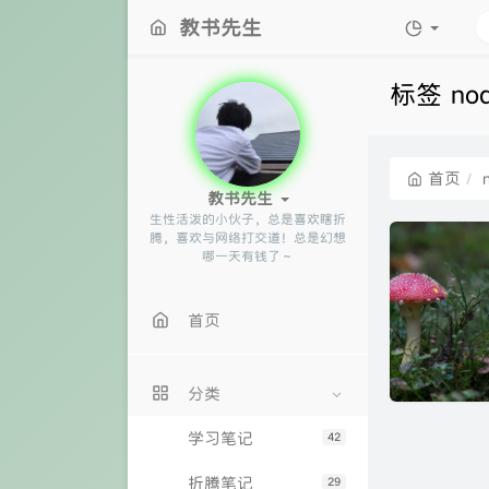
教书先生
标签 no
首页
教书先生
生性活泼的小伙子，总是喜欢瞎折
腾，喜欢与网络打交道！总是幻想
哪一天有钱了～​​​​​​
首页
分类
学习笔记
42
折腾笔记
29