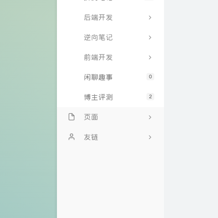
后端开发
逆向笔记
前端开发
闲聊趣事
0
博主评测
2
页面
文章归档
友链
我的邻居
教书先生免费API
时光机
Lovestu
留言板
关于