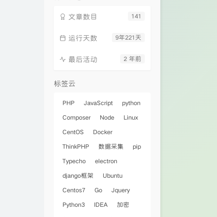
文章数目
141
运行天数
9年221天
最后活动
2 年前
标签云
PHP
JavaScript
python
Composer
Node
Linux
CentOS
Docker
ThinkPHP
数据采集
pip
Typecho
electron
django框架
Ubuntu
Centos7
Go
Jquery
Python3
IDEA
加密