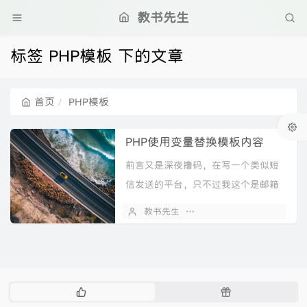
教书先生
标签 PHP模板 下的文章
首页
PHP模板
PHP使用变量替换模板内容
前言又是深夜撸码，在写一个类似短
信发送的平台，只不过我这个是邮箱
发送的，程序里面可以让用户设置发
教书先生
2021 年 03 月 20 日
送模板，需要用到变量替换模板这种
方法，记录一下。实现<...
热
随
门
机