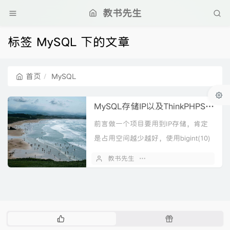
教书先生
标签 MySQL 下的文章
首页
MySQL
MySQL存储IP以及ThinkPHPSQL查询
前言做一个项目要用到IP存储，肯定
是占用空间越少越好，使用bigint(10)
类型即可MySQL函数inet_aton : 将IP
教书先生
2021 年 03 月 02 日
转为整型 inet_nt...
热
随
门
机