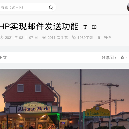
nkPHP实现邮件发送功能
发
分
2021 年 02 月 07 日
2011 次浏览
1939字数
PHP
布
类：
时
间：
正文
分享到：