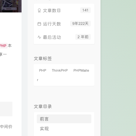
文章数目
141
运行天数
9年222天
最后活动
2 年前
本
PHP
享一
文章标签
PHP
ThinkPHP
PHPMaile
r
文章目录
前言
中间价
实现