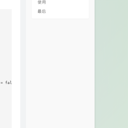
使用
最后
= false, $attachment = [])
