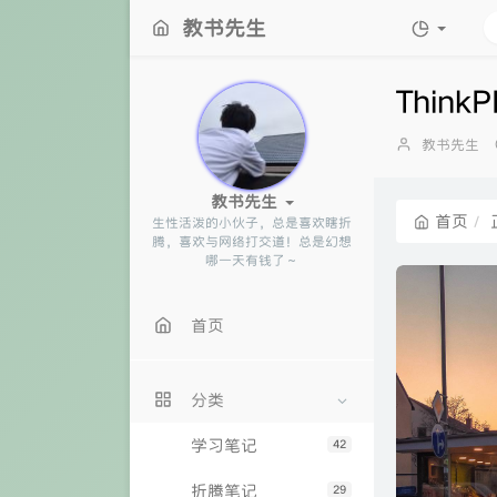
教书先生
Thi
博
教书先生
主：
教书先生
首页
生性活泼的小伙子，总是喜欢瞎折
腾，喜欢与网络打交道！总是幻想
哪一天有钱了～​​​​​​
首页
分类
学习笔记
42
折腾笔记
29