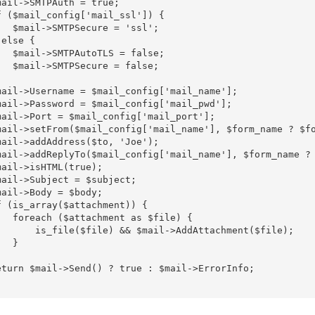
mail->SMTPAuth = true;

f ($mail_config['mail_ssl']) {

   $mail->SMTPSecure = 'ssl';

else {

   $mail->SMTPAutoTLS = false;

   $mail->SMTPSecure = false;

mail->Username = $mail_config['mail_name'];

mail->Password = $mail_config['mail_pwd'];

mail->Port = $mail_config['mail_port'];

mail->setFrom($mail_config['mail_name'], $form_name ? $fo
mail->addAddress($to, 'Joe');

mail->addReplyTo($mail_config['mail_name'], $form_name ? 
mail->isHTML(true);

mail->Subject = $subject;

mail->Body = $body;

f (is_array($attachment)) {

   foreach ($attachment as $file) {

       is_file($file) && $mail->AddAttachment($file);

  }

eturn $mail->Send() ? true : $mail->ErrorInfo;
