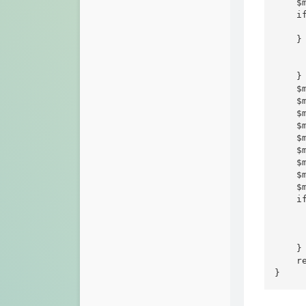
    $
    i
     
    } 
     
     
    }

    $
    $
    $
    $
    $
    $
    $
    $
    $
    i
     
     
      
    }

    r
}