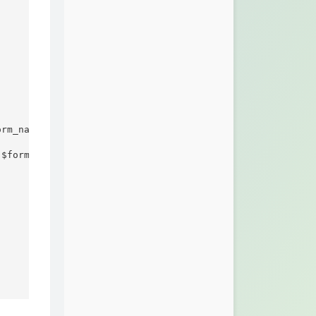
rm_name : $mail_config['mail_form']);

$form_name : $mail_config['mail_form']);
