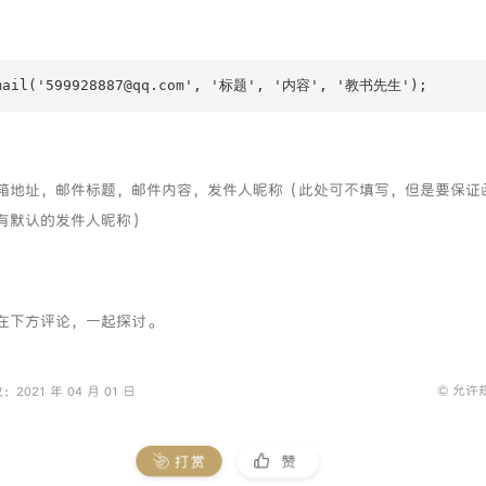
mail('599928887@qq.com', '标题', '内容', '教书先生');
箱地址，邮件标题，邮件内容，发件人昵称（此处可不填写，但是要保证
有默认的发件人昵称）
在下方评论，一起探讨。
© 允许
2021 年 04 月 01 日
打赏
赞