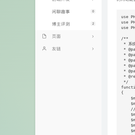
闲聊趣事
0
use P
use P
博主评测
2
use P
页面
/**

 * 系
文章归档
友链
 * @p
 * @p
 * @p
我的邻居
教书先生免费API
 * @p
 * @p
时光机
Lovestu
 * @re
 */

留言板
funct
{

关于
    $
    $
    
    $
    $
    $m
    $