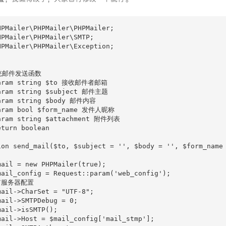
HPMailer\PHPMailer\PHPMailer;

HPMailer\PHPMailer\SMTP;

HPMailer\PHPMailer\Exception;

统邮件发送函数

aram string $to 接收邮件者邮箱

aram string $subject 邮件主题

aram string $body 邮件内容

aram bool $form_name 发件人昵称

aram string $attachment 附件列表

turn boolean

ion send_mail($to, $subject = '', $body = '', $form_name 
mail = new PHPMailer(true);

mail_config = Request::param('web_config');

//服务器配置

mail->CharSet = "UTF-8";

mail->SMTPDebug = 0;

ail->isSMTP();

mail->Host = $mail_config['mail_stmp'];
