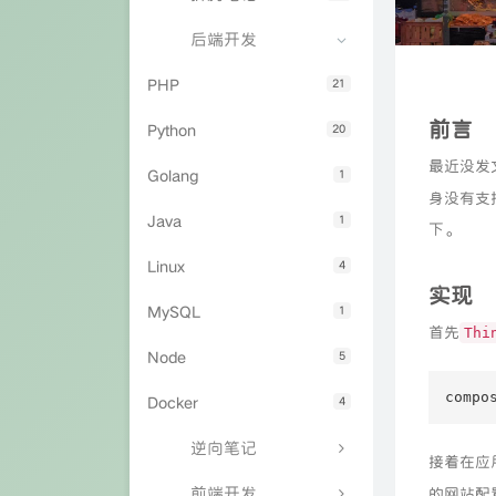
后端开发
PHP
21
前言
Python
20
最近没发
Golang
1
身没有支
Java
1
下。
Linux
4
实现
MySQL
1
首先
Thi
Node
5
compo
Docker
4
逆向笔记
接着在应
前端开发
的网站配