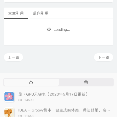
文章引用
反向引用
Loading...
上一篇
下一篇
热
随
门
机
文
文
显卡GPU天梯表（2023年5月17日更新）
章
章
浏
14590
览
次
IDEA + Groovy脚本一键生成实体类，用法舒服，高效！
数:
浏
11643