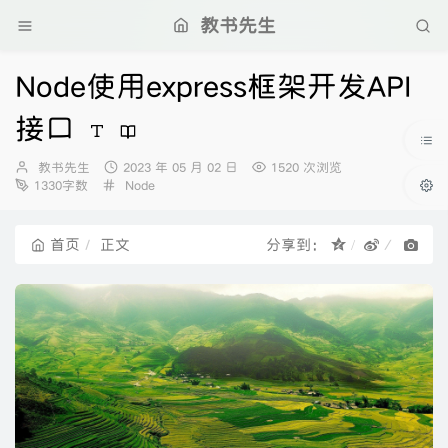
教书先生
Node使用express框架开发API
接口
博
发
教书先生
2023 年 05 月 02 日
1520 次浏览
主：
分
布
1330字数
Node
类：
时
间：
首页
正文
分享到：