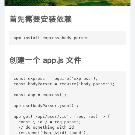
首先需要安装依赖
npm install express body-parser
创建一个 app.js 文件
const express = require('express');

const bodyParser = require('body-parser');

const app = express();

app.use(bodyParser.json());

app.get('/api/user/:id', (req, res) => {

  const { id } = req.params;

  // do something with id

  res.send(`User ${id} found`);
