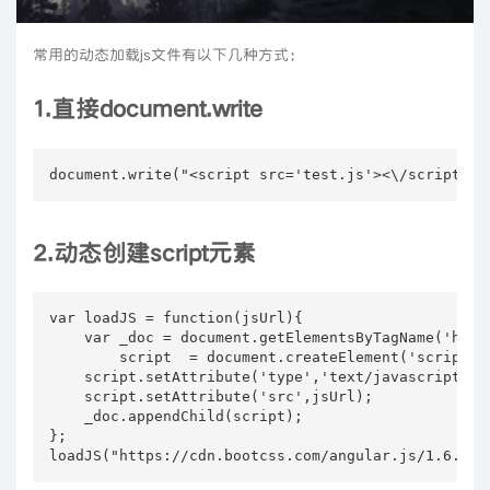
常用的动态加载js文件有以下几种方式：
1.直接document.write
2.动态创建script元素
var loadJS = function(jsUrl){

    var _doc = document.getElementsByTagName('head'
        script  = document.createElement('script');
    script.setAttribute('type','text/javascript');

    script.setAttribute('src',jsUrl);

    _doc.appendChild(script);

};
