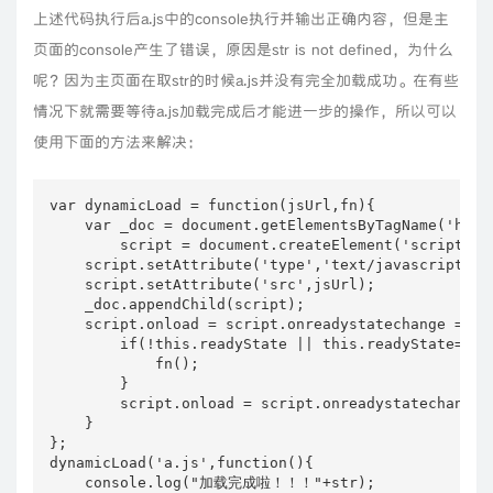
上述代码执行后a.js中的console执行并输出正确内容，但是主
页面的console产生了错误，原因是str is not defined，为什么
呢？因为主页面在取str的时候a.js并没有完全加载成功。在有些
情况下就需要等待a.js加载完成后才能进一步的操作，所以可以
使用下面的方法来解决：
var dynamicLoad = function(jsUrl,fn){

    var _doc = document.getElementsByTagName('head'
        script = document.createElement('script');

    script.setAttribute('type','text/javascript');

    script.setAttribute('src',jsUrl);

    _doc.appendChild(script);

    script.onload = script.onreadystatechange = fun
        if(!this.readyState || this.readyState=='l
            fn();

        }

        script.onload = script.onreadystatechange =
    }  

};

dynamicLoad('a.js',function(){

    console.log("加载完成啦！！！"+str);
