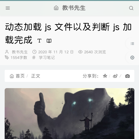
教书先生
动态加载 js 文件以及判断 js 加
载完成
博
发
教书先生
2020 年 11 月 12 日
2640 次浏览
主：
分
布
1554字数
学习笔记
类：
时
间：
首页
正文
分享到：