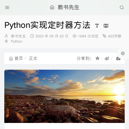
教书先生
Python实现定时器方法
博
发
教书先生
2023 年 05 月 02 日
1684 次浏览
423字数
主：
分
布
Python
类：
时
间：
首页
正文
分享到：